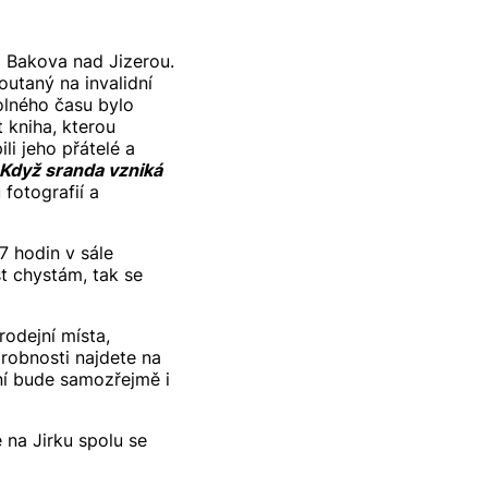
z Bakova nad Jizerou.
outaný na invalidní
volného času bylo
 kniha, kterou
ili jeho přátelé a
Když sranda vzniká
 fotografií a
7 hodin v sále
t chystám, tak se
rodejní místa,
drobnosti najdete na
ní bude samozřejmě i
 na Jirku spolu se