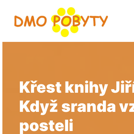
Přeskočit
na
obsah
Křest knihy Ji
Když sranda v
posteli