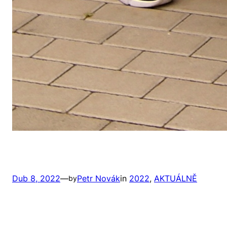
Dub 8, 2022
—
Petr Novák
in
2022
, 
AKTUÁLNĚ
by