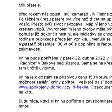
Milí přátelé,
před rokem nás opustil můj kamarád Jiří Flekna 
Po těžkém úrazu páteře byl více než třicet let up
vozík. Přesto svůj život nevzdával. Náplní jeho 
kreslení vtipů. Vyvrcholením jeho tvorby měla být
bohužel již dokončit nestihl, ale iniciativy se chop
rodina a publikace přece jen vznikla. Jmenuje se
v posteli
, obsahuje 130 vtipů a doplněna je řadou
zajímavostí.
Kniha bude pokřtěna v pátek 22. dubna 2022 v 1
„Radnice“ v Bakově nad Jizerou. Sama se na křes
tam určitě uvidíme.
Kniha je k dostání za příznivou cenu 150 korun. P
možnost zaslání knihy poštou i veškeré další po
www.spokojeny-domov.cz/jiri-flekna
. K zakoupe
na křtu.
Budu ráda, když si knihu pořídíte a zavzpomínáte
mnou.