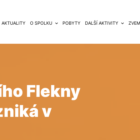
AKTUALITY
O SPOLKU
POBYTY
DALŠÍ AKTIVITY
ZVEM
řího Flekny
zniká v