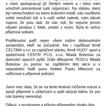
s námi spolupracují již čtvrtým rokem a i letos nám
umožnili prezentovat naši organizaci. Na stánku, který
byl mimochodem na velmi krásném místě, nás navštívilo
velké množství lidí a k naší velké radosti, nám dávali
najevo, že jsou rádi, že nás vidí, že nejsme jenom
nějaké postavy z fotek, anebo z novin. Byla to velice
příjemná setkání.
Poděkování patří nejen všem našim dobrovolným
asistentům, kteří se zúčastnili. Ale i například firmě
CELTIMA s.r.o. za zapůjčení stánku, firmě HUDY sport a
společnosti
CENTR PCO, s.r.o
.
Mladá Boleslav za
darování spacích pytlů. Dále děkujeme TESCU Mladá
Boleslav za pomoc se zajištěním této akce a v
neposlední řadě panu řediteli Pavlu Mikezovi za
vstřícnost a příjemné jednání.
Jsem moc ráda, že se na tento festival můžeme vracet a
spojit příjemné s užitečným a opět ukázat lidem, že pro
nás bariery neexistují.
Děkuji, s pozdravem a přáním příjemného zbytku léta,