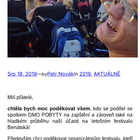
Srp 18, 2018
—
Petr Novák
in
2018
, 
AKTUÁLNĚ
by
Milí přátelé,
chtěla bych moc poděkovat všem
, kdo se podílel se
spolkem DMO POBYTY na zajištění a zároveň také na
hladkém průběhu naší účasti na letošním festivalu
Benátská!
Především chci poděkovat organizátorům festivalu, kteří