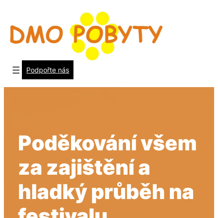
Přeskočit
na
obsah
Podpořte nás
Poděkování všem
za zajištění a
hladký průběh na
festivalu