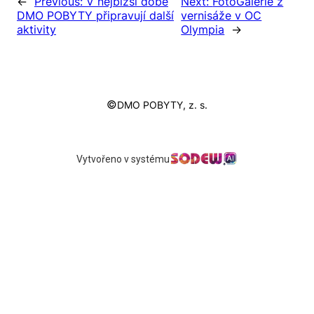
←
Previous:
V nejbižší době
Next:
FotoGalerie z
DMO POBYTY připravují další
vernisáže v OC
aktivity
Olympia
→
©
DMO POBYTY, z. s.
Vytvořeno v systému