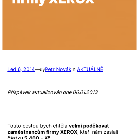
Led 6, 2014
—
Petr Novák
in
AKTUÁLNĚ
by
Příspěvek aktualizován dne 06.01.2013
Touto cestou bych chtěla
velmi poděkovat
zaměstnancům firmy XEROX
, kteří nám zaslali
částku
5.400,- Kč
.