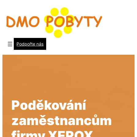
Přeskočit
na
obsah
Podpořte nás
Poděkování
zaměstnancům
firmy XEROX