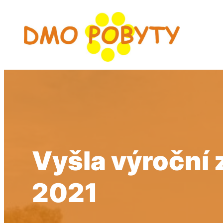
Přeskočit
na
obsah
Vyšla výroční 
2021