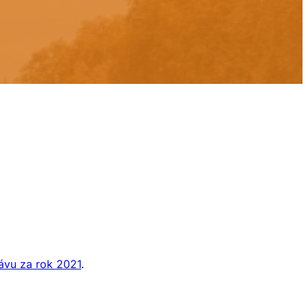
ávu za rok 2021
.