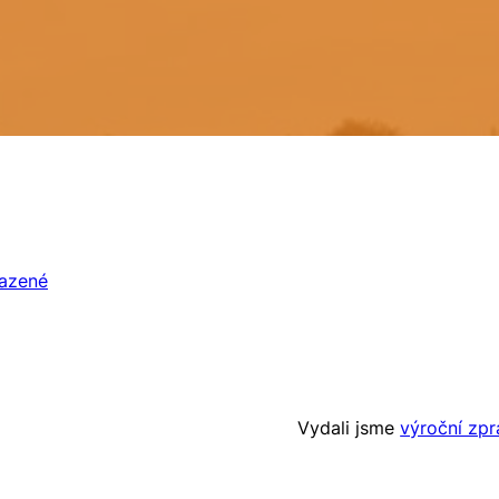
azené
Vydali jsme
výroční zpr