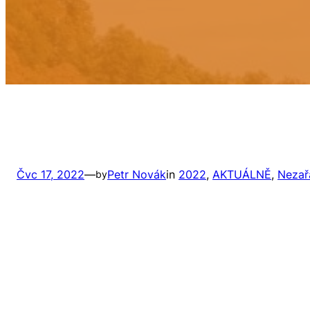
Čvc 17, 2022
—
Petr Novák
in
2022
, 
AKTUÁLNĚ
, 
Nezař
by